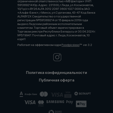
ограниченной ответственностью «МВ фэктори» УНП
591369214 Юр. Адрес: 231300, г.Лида, ул.Космонавтов,
10/1 р/сч BY26 ALFA 3012 2D97 3600 1027 0000 в ЗАО
«Альфа-Банк», г.Минск, ул.Сурганова, 43-47 Код банка
ALFABY2X Свидетельство о государственной
регистрации №591369214 от 15 февраля 2019 года
выдано Лидским районным исполнительным
комитетом. Торговый объект зарегистрирован в
Торговом реестре Республики Беларусь от 30.04.2024 г.
№579947. Почтовый адрес г. Лида, Космонавтов, 10
корп1
Работает на эффективном ядре
Foodpicásso
ver. 3.2
Политика конфиденциальности
Публичная оферта