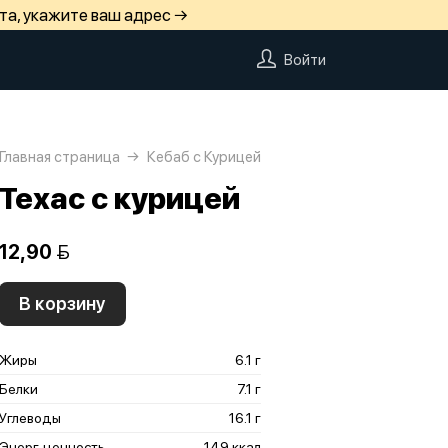
та, укажите ваш адрес →
Войти
Главная страница
Кебаб с Курицей
Техас с курицей
12,90 
В корзину
Жиры
6.1 г
Белки
7.1 г
Углеводы
16.1 г
Энерг. ценность
149 ккал