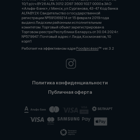
10/1 р/сч BY26 ALFA 3012 2D97 3600 1027 0000 в ЗАО
«Альфа-Банк», г.Минск, ул.Сурганова, 43-47 Код банка
ALFABY2X Свидетельство о государственной
регистрации №591369214 от 15 февраля 2019 года
выдано Лидским районным исполнительным
комитетом. Торговый объект зарегистрирован в
Торговом реестре Республики Беларусь от 30.04.2024 г.
№579947. Почтовый адрес г. Лида, Космонавтов, 10
корп1
Работает на эффективном ядре
Foodpicásso
ver. 3.2
Политика конфиденциальности
Публичная оферта