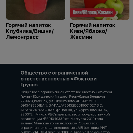
Горячий напиток
Горячий напиток
Клубника/Вишня/
Киви/Яблоко/
Лемонграсс
Жасмин
Общество с ограниченной
ответственностью «Фэктори
Групп»
Общество с ограниченной ответственностью «Фэктори
Групп» Юридический адрес: Республика Беларусь,
220073, г.Минск, ул. Скрыганова, 4Б-332 УНП
591349330 IBAN: BY41ALFA30132B6519001027 BIC:
ALFABY2X В ЗАО «Альфа-банк», ул. Сурганова, 43-47,
220013, г.Минск, РБСвидетельство о государственной
регистрации №591349330 от 14 августа 2019 года
выдано Минским горисполкомом. Общество с
ограниченной ответственностью «МВ фэктори» УНП
591369214 Юр. Адрес: 231300, г.Лида, ул.Космонавтов,