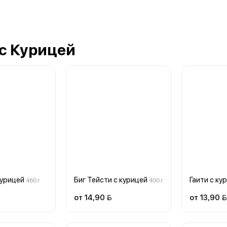
 с Курицей
курицей
Биг Тейсти с курицей
Гаити с ку
460 г
400 г
от 14,90 
от 13,90 