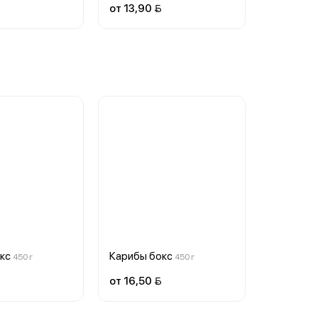
от 13,90 
кс
Карибы бокс
450 г
450 г
от 16,50 