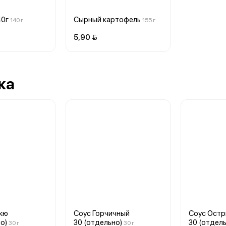
40г
Сырный картофель
140 г
155 г
5,90 
ка
кю
Соус Горчичный
Соус Ост
о)
30 (отдельно)
30 (отдель
30 г
30 г