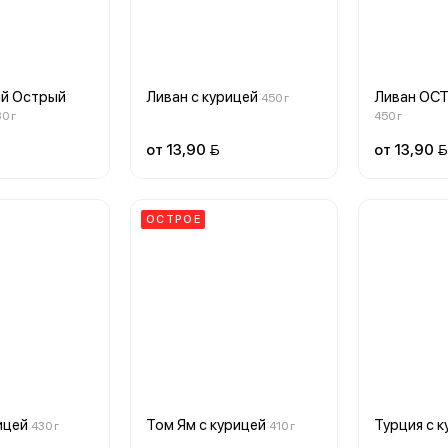
ий Острый
Ливан с курицей
Ливан ОСТ
450 г
0 г
450 г
от 13,90 
от 13,90 
ОСТРОЕ
ицей
Том Ям с курицей
Турция с 
430 г
410 г