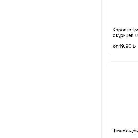
Королевск
с курицей
83
от 19,90 
Техас с кур