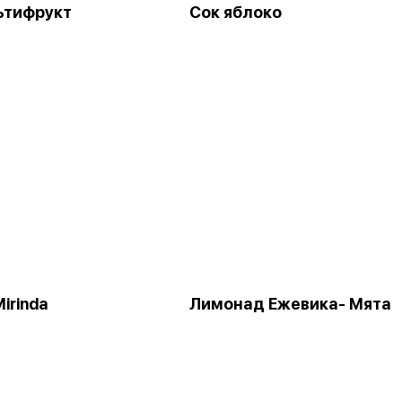
ьтифрукт
Сок яблоко
irinda
Лимонад Ежевика- Мята