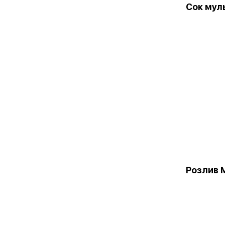
Сок мул
Розлив M