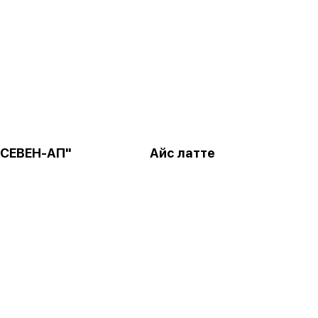
"СЕВЕН-АП"
Айс латте