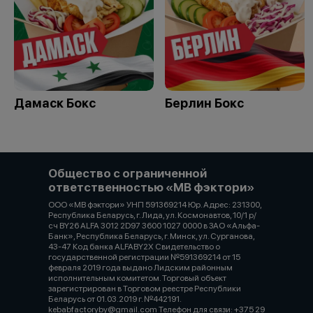
Дамаск Бокс
Берлин Бокс
Общество с ограниченной
ответственностью «МВ фэктори»
ООО «МВ фэктори» УНП 591369214 Юр. Адрес: 231300,
Республика Беларусь, г. Лида, ул. Космонавтов, 10/1 р/
сч BY26 ALFA 3012 2D97 3600 1027 0000 в ЗАО «Альфа-
Банк», Республика Беларусь, г. Минск, ул. Сурганова,
43-47 Код банка ALFABY2X Свидетельство о
государственной регистрации №591369214 от 15
февраля 2019 года выдано Лидским районным
исполнительным комитетом. Торговый объект
зарегистрирован в Торговом реестре Республики
Беларусь от 01.03.2019 г. №442191.
kebabfactoryby@gmail.com Телефон для связи: +375 29