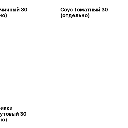
рчичный 30
Соус Томатный 30
но)
(отдельно)
рияки
утовый 30
но)