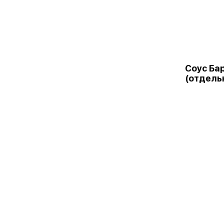
Соус Ба
(отдель