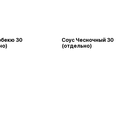
рбекю 30
Соус Чесночный 30
но)
(отдельно)