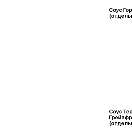
Соус Го
(отдель
Соус Те
Грейпфр
(отдель