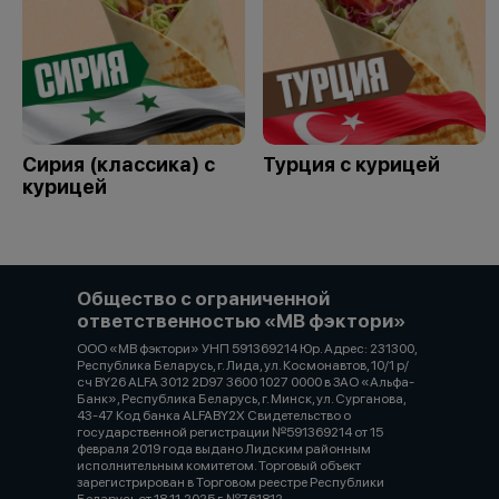
Сирия (классика) с
Турция с курицей
курицей
Общество с ограниченной
ответственностью «МВ фэктори»
ООО «МВ фэктори» УНП 591369214 Юр. Адрес: 231300,
Республика Беларусь, г. Лида, ул. Космонавтов, 10/1 р/
сч BY26 ALFA 3012 2D97 3600 1027 0000 в ЗАО «Альфа-
Банк», Республика Беларусь, г. Минск, ул. Сурганова,
43-47 Код банка ALFABY2X Свидетельство о
государственной регистрации №591369214 от 15
февраля 2019 года выдано Лидским районным
исполнительным комитетом. Торговый объект
зарегистрирован в Торговом реестре Республики