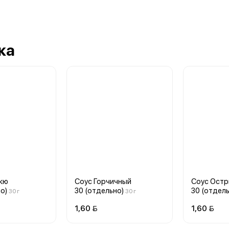
ка
кю
Соус Горчичный
Соус Ост
о)
30 (отдельно)
30 (отдель
30 г
30 г
1,60 
1,60 