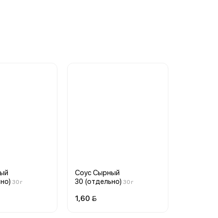
рый
Соус Сырный
но)
30 (отдельно)
30 г
30 г
1,60 