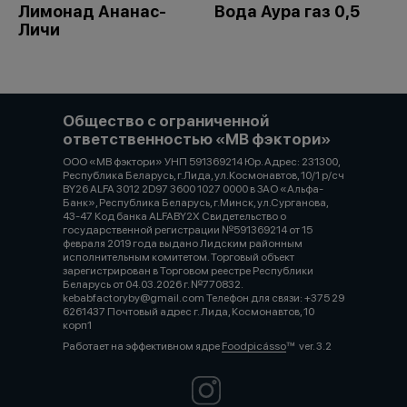
Лимонад Ананас-
Вода Аура газ 0,5
Личи
Общество с ограниченной
ответственностью «МВ фэктори»
ООО «МВ фэктори» УНП 591369214 Юр. Адрес: 231300,
Республика Беларусь, г.Лида, ул.Космонавтов, 10/1 р/сч
BY26 ALFA 3012 2D97 3600 1027 0000 в ЗАО «Альфа-
Банк», Республика Беларусь, г.Минск, ул.Сурганова,
43-47 Код банка ALFABY2X Свидетельство о
государственной регистрации №591369214 от 15
февраля 2019 года выдано Лидским районным
исполнительным комитетом. Торговый объект
зарегистрирован в Торговом реестре Республики
Беларусь от 04.03.2026 г. №770832.
kebabfactoryby@gmail.com Телефон для связи: +375 29
6261437 Почтовый адрес г. Лида, Космонавтов, 10
корп1
Работает на эффективном ядре
Foodpicásso
ver. 3.2