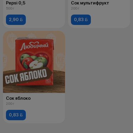
Pepsi 0,5
Сок мультифрукт
500 г
200 г
2,90 
0,83 
Сок яблоко
200 г
0,83 