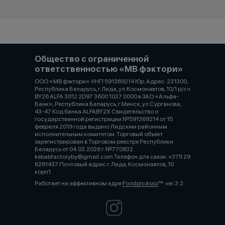
Общество с ограниченной
ответственностью «МВ фэктори»
ООО «МВ фэктори» УНП 591369214 Юр. Адрес: 231300,
Республика Беларусь, г.Лида, ул.Космонавтов, 10/1 р/сч
BY26 ALFA 3012 2D97 3600 1027 0000 в ЗАО «Альфа-
Банк», Республика Беларусь, г.Минск, ул.Сурганова,
43-47 Код банка ALFABY2X Свидетельство о
государственной регистрации №591369214 от 15
февраля 2019 года выдано Лидским районным
исполнительным комитетом. Торговый объект
зарегистрирован в Торговом реестре Республики
Беларусь от 04.03.2026 г. №770832.
kebabfactoryby@gmail.com Телефон для связи: +375 29
6261437 Почтовый адрес г. Лида, Космонавтов, 10
корп1
Работает на эффективном ядре
Foodpicásso
ver. 3.2