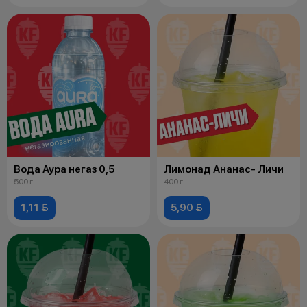
Вода Аура негаз 0,5
Лимонад Ананас- Личи
500 г
400 г
1,11 
5,90 