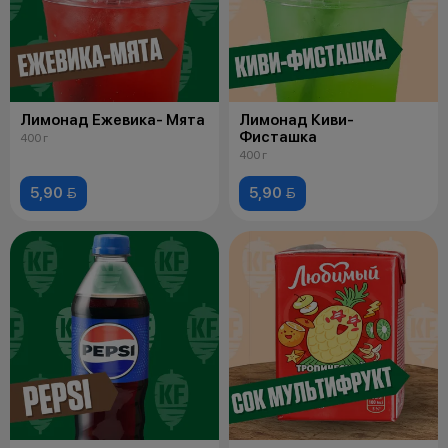
Лимонад Ежевика- Мята
Лимонад Киви-
Фисташка
400 г
400 г
5,90 
5,90 