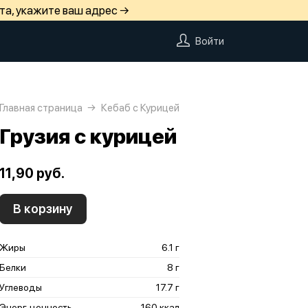
та, укажите ваш адрес →
Войти
Главная страница
Кебаб с Курицей
Грузия с курицей
11,90 руб.
В корзину
Жиры
6.1 г
Белки
8 г
Углеводы
17.7 г
Энерг. ценность
160 ккал