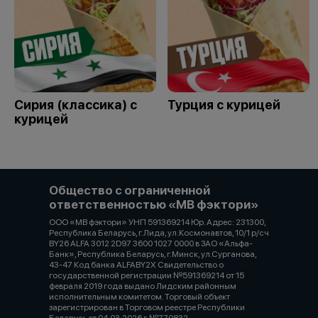
Сирия (классика) с
Турция с курицей
курицей
Общество с ограниченной
ответственностью «МВ фэктори»
ООО «МВ фэктори» УНП 591369214 Юр. Адрес: 231300,
Республика Беларусь, г.Лида, ул.Космонавтов, 10/1 р/сч
BY26 ALFA 3012 2D97 3600 1027 0000 в ЗАО «Альфа-
Банк», Республика Беларусь, г.Минск, ул.Сурганова,
43-47 Код банка ALFABY2X Свидетельство о
государственной регистрации №591369214 от 15
февраля 2019 года выдано Лидским районным
исполнительным комитетом. Торговый объект
зарегистрирован в Торговом реестре Республики