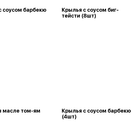
с соусом барбекю
Крылья с соусом биг-
тейсти (8шт)
в масле том-ям
Крылья с соусом барбекю
(4шт)