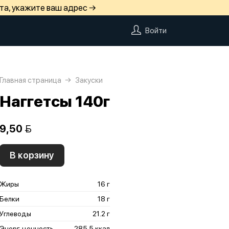
та, укажите ваш адрес →
Войти
Главная страница
Закуски
Наггетсы 140г
9,50 
В корзину
Жиры
16 г
Белки
18 г
Углеводы
21.2 г
Энерг. ценность
285.5 ккал