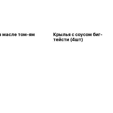
в масле том-ям
Крылья с соусом биг-
тейсти (4шт)