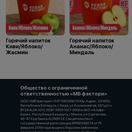
Горячий напиток
Горячий напиток
Киви/Яблоко/
Ананас/Яблоко/
Жасмин
Миндаль
Общество с ограниченной
ответственностью «МВ фэктори»
ООО «МВ фэктори» УНП 591369214 Юр. Адрес: 231300,
Республика Беларусь, г.Лида, ул.Космонавтов, 10/1 р/сч
BY26 ALFA 3012 2D97 3600 1027 0000 в ЗАО «Альфа-
Банк», Республика Беларусь, г.Минск, ул.Сурганова,
43-47 Код банка ALFABY2X Свидетельство о
государственной регистрации №591369214 от 15
февраля 2019 года выдано Лидским районным