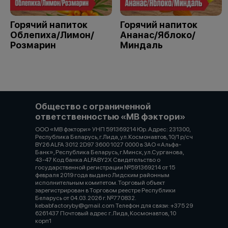
Горячий напиток
Горячий напиток
Облепиха/Лимон/
Ананас/Яблоко/
Розмарин
Миндаль
Общество с ограниченной
ответственностью «МВ фэктори»
ООО «МВ фэктори» УНП 591369214 Юр. Адрес: 231300,
Республика Беларусь, г.Лида, ул.Космонавтов, 10/1 р/сч
BY26 ALFA 3012 2D97 3600 1027 0000 в ЗАО «Альфа-
Банк», Республика Беларусь, г.Минск, ул.Сурганова,
43-47 Код банка ALFABY2X Свидетельство о
государственной регистрации №591369214 от 15
февраля 2019 года выдано Лидским районным
исполнительным комитетом. Торговый объект
зарегистрирован в Торговом реестре Республики
Беларусь от 04.03.2026 г. №770832.
kebabfactoryby@gmail.com Телефон для связи: +375 29
6261437 Почтовый адрес г. Лида, Космонавтов, 10
корп1